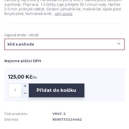
a pohody. Příprava: 1-2 lžičky čaje přelijete 1/4 l vroucí vody. Nechte
3-5 min. přikryté odstát. Složení: jahodník list, maliník list, šípek plod,
fenykl plod, heřmánek květ...
celý popis
čajová směs - vitráž
Nejsme plátci DPH
125,00 Kč
/
ks
Přidat do košíku
Číslo produktu:
V6VC-2
EAN kód:
8595733224462