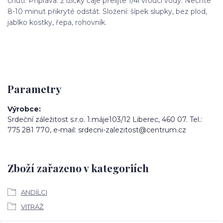
chutí. Příprava: 2 lžičky čaje přelijte 1/4l vroucí vody. Nechte
8-10 minut přikryté odstát. Složení: šípek slupky, bez plod,
jablko kostky, řepa, rohovník.
Parametry
Výrobce
Srdeční záležitost s.r.o. 1.máje103/12 Liberec, 460 07. Tel.:
775 281 770, e-mail: srdecni-zalezitost@centrum.cz
Zboží zařazeno v kategoriích
ANDÍLCI
VITRÁŽ