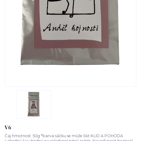
V6
Čaj hmotnost: 50g *barva sáčku se může lišit KLID A POHODA
Lahodný čaj vhodný na celodenní pitný režim. Navodí pocit bezpečí