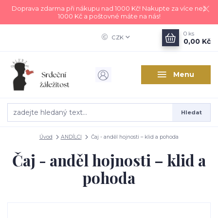
Doprava zdarma při nákupu nad 1000 Kč! Nakupte za více než
1000 Kč a poštovné máte na nás!
0
ks
CZK
0,00 Kč
Menu
Hledat
Úvod
ANDÍLCI
Čaj - anděl hojnosti – klid a pohoda
Čaj - anděl hojnosti – klid a
pohoda