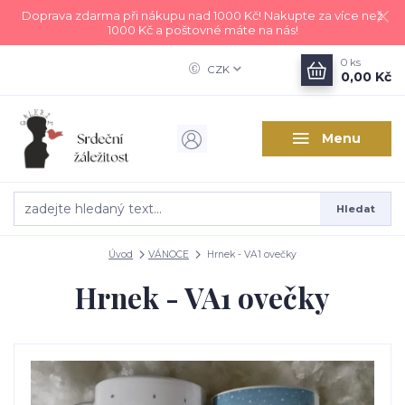
Doprava zdarma při nákupu nad 1000 Kč! Nakupte za více než
1000 Kč a poštovné máte na nás!
0
ks
CZK
0,00 Kč
Menu
Hledat
Úvod
VÁNOCE
Hrnek - VA1 ovečky
Hrnek - VA1 ovečky